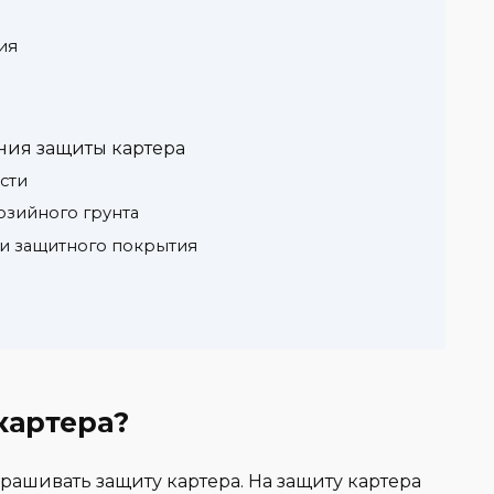
ия
ния защиты картера
сти
озийного грунта
ли защитного покрытия
а
картера?
рашивать защиту картера. На защиту картера