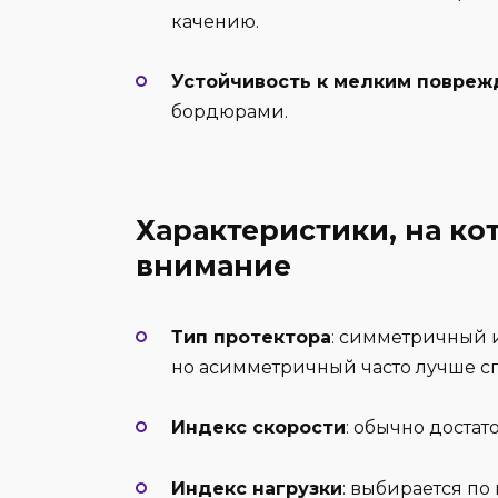
качению.
Устойчивость к мелким повре
бордюрами.
Характеристики, на ко
внимание
Тип протектора
: симметричный 
но асимметричный часто лучше сп
Индекс скорости
: обычно достато
Индекс нагрузки
: выбирается по