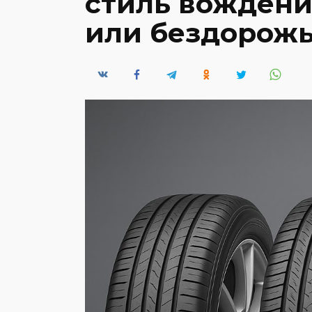
стиль вождения
или бездорож