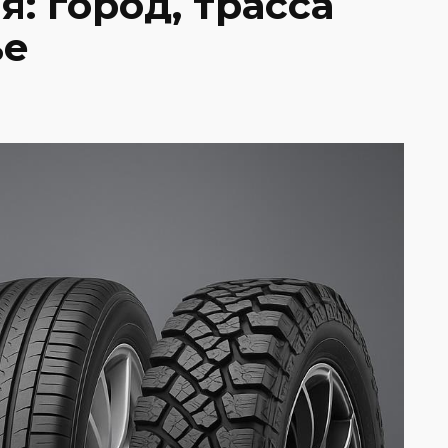
: город, трасса
ье