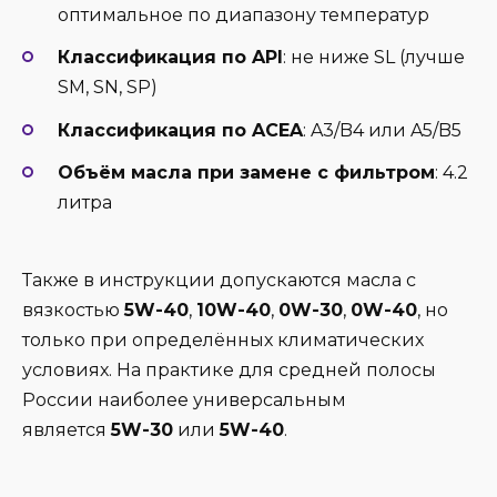
оптимальное по диапазону температур
Классификация по API
: не ниже SL (лучше
SM, SN, SP)
Классификация по ACEA
: A3/B4 или A5/B5
Объём масла при замене с фильтром
: 4.2
литра
Также в инструкции допускаются масла с
вязкостью
5W-40
,
10W-40
,
0W-30
,
0W-40
, но
только при определённых климатических
условиях. На практике для средней полосы
России наиболее универсальным
является
5W-30
или
5W-40
.