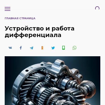
Перейти
к
содержанию
ГЛАВНАЯ СТРАНИЦА
Устройство и работа
дифференциала