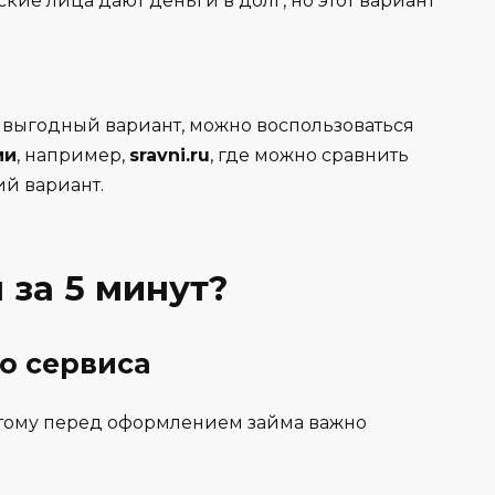
кие лица дают деньги в долг, но этот вариант
 выгодный вариант, можно воспользоваться
ми
, например,
sravni.ru
, где можно сравнить
й вариант.
 за 5 минут?
о сервиса
тому перед оформлением займа важно