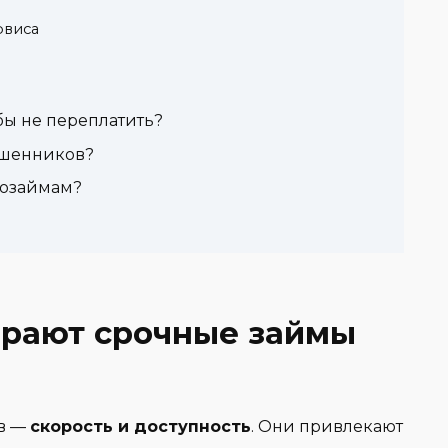
рвиса
бы не переплатить?
ошенников?
розаймам?
рают срочные займы
ов —
скорость и доступность
. Они привлекают